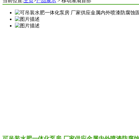
当前位置:
主页
>
产品展示
> 移动灌溉首部
可吊装水肥一体化泵房 厂家供应金属内外喷漆防腐