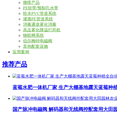
微喷产品
PE软带/预制孔水带
给水PVC管道系统
灌溉PE管道系统
消毒通道雾化消毒
高压雾化降温打药机
物联网系统
伯尔梅特电磁阀
其他配套设施
应用案例
推荐产品
蓝莓水肥一体机厂家 生产大棚基地露天蓝莓种
国产脉冲电磁阀 解码器和无线阀控配套用大田