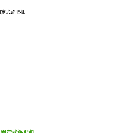
蚀固定式施肥机