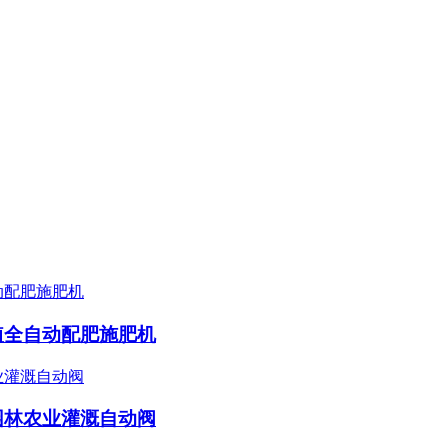
植全自动配肥施肥机
园林农业灌溉自动阀