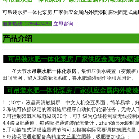
可吊装水肥一体化泵房 厂家供应金属内外喷漆防腐蚀固定式施
服务热线: 17864474793
立即咨询
产品介绍
可吊装水肥一体化泵房 厂家供应金属内外
圣大节水
吊装水肥一体化泵房
，集恒压供水装置（变频柜）
田间管网，留入末端灌溉系统，将水肥滴灌到作物根系附近。
可吊装水肥一体化泵房 厂家供应金属内外喷
1.（10寸）液晶高清触摸屏，中文人机交互界面，简单易学，
2.系统可依据设定的灌溉施肥程序自动执行轮灌任务，无需人工
3.可控制灌溉区域电磁阀20个，可升级为总线控制或无线控制z
4.4路吸肥通道，每路吸肥通道装配流量计，zhun确显示瞬时施
5.手动旋钮式隔膜流量调节阀可以根据实际需要调整施肥流量，
6.每路吸肥通道配备高精度文丘里注肥器，吸肥更加稳定；