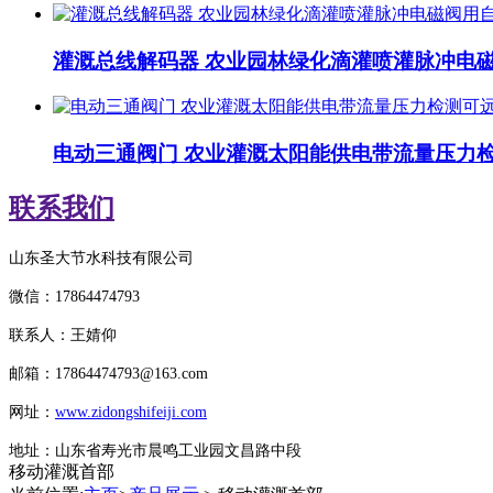
灌溉总线解码器 农业园林绿化滴灌喷灌脉冲电
电动三通阀门 农业灌溉太阳能供电带流量压力
联系我们
山东圣大节水科技有限公司
微信：
17864474793
联系人：王婧仰
邮箱：
17864474793
@163.com
网址：
www.zidongshifeiji.com
地址：山东省寿光市晨鸣工业园文昌路中段
移动灌溉首部