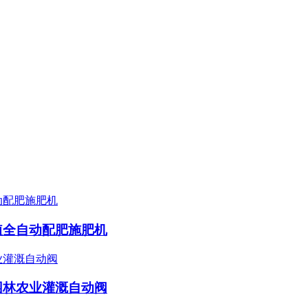
植全自动配肥施肥机
园林农业灌溉自动阀