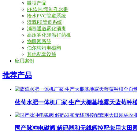
微喷产品
PE软带/预制孔水带
给水PVC管道系统
灌溉PE管道系统
消毒通道雾化消毒
高压雾化降温打药机
物联网系统
伯尔梅特电磁阀
其他配套设施
应用案例
推荐产品
蓝莓水肥一体机厂家 生产大棚基地露天蓝莓种
国产脉冲电磁阀 解码器和无线阀控配套用大田