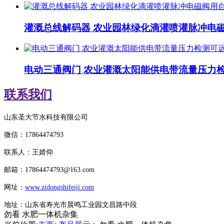
灌溉总线解码器 农业园林绿化滴灌喷灌脉冲电
电动三通阀门 农业灌溉太阳能供电带流量压力
联系我们
山东圣大节水科技有限公司
微信：
17864474793
联系人：王婧仰
邮箱：
17864474793
@163.com
网址：
www.zidongshifeiji.com
地址：山东省寿光市晨鸣工业园文昌路中段
勿看 水肥一体机杂集