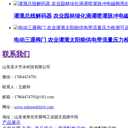
灌溉总线解码器 农业园林绿化滴灌喷灌脉冲电
电动三通阀门 农业灌溉太阳能供电带流量压力
联系我们
山东圣大节水科技有限公司
微信：
17864474793
联系人：王婧仰
邮箱：
17864474793
@163.com
网址：
www.zidongshifeiji.com
地址：山东省寿光市晨鸣工业园文昌路中段
产品展示