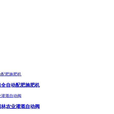
植全自动配肥施肥机
园林农业灌溉自动阀