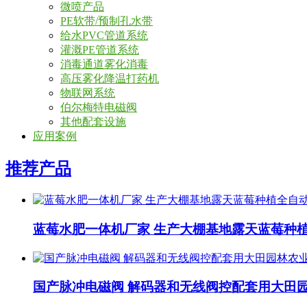
微喷产品
PE软带/预制孔水带
给水PVC管道系统
灌溉PE管道系统
消毒通道雾化消毒
高压雾化降温打药机
物联网系统
伯尔梅特电磁阀
其他配套设施
应用案例
推荐产品
蓝莓水肥一体机厂家 生产大棚基地露天蓝莓种
国产脉冲电磁阀 解码器和无线阀控配套用大田