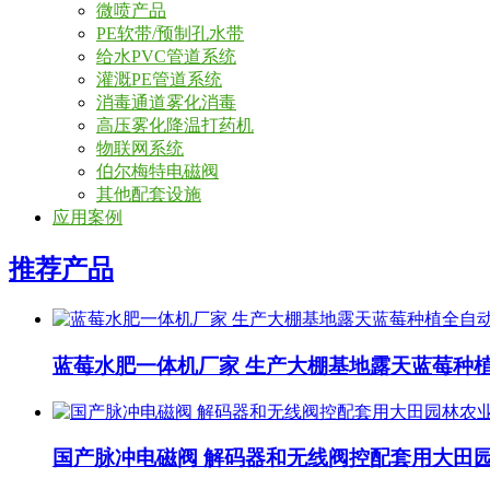
微喷产品
PE软带/预制孔水带
给水PVC管道系统
灌溉PE管道系统
消毒通道雾化消毒
高压雾化降温打药机
物联网系统
伯尔梅特电磁阀
其他配套设施
应用案例
推荐产品
蓝莓水肥一体机厂家 生产大棚基地露天蓝莓种
国产脉冲电磁阀 解码器和无线阀控配套用大田