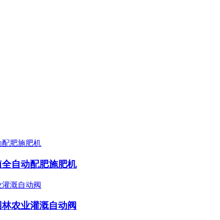
植全自动配肥施肥机
园林农业灌溉自动阀