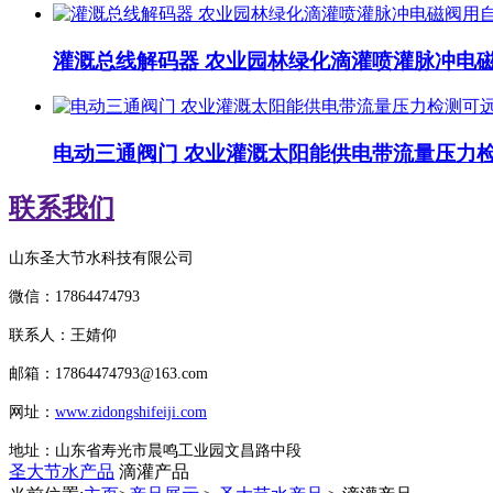
灌溉总线解码器 农业园林绿化滴灌喷灌脉冲电
电动三通阀门 农业灌溉太阳能供电带流量压力
联系我们
山东圣大节水科技有限公司
微信：
17864474793
联系人：王婧仰
邮箱：
17864474793
@163.com
网址：
www.zidongshifeiji.com
地址：山东省寿光市晨鸣工业园文昌路中段
圣大节水产品
滴灌产品