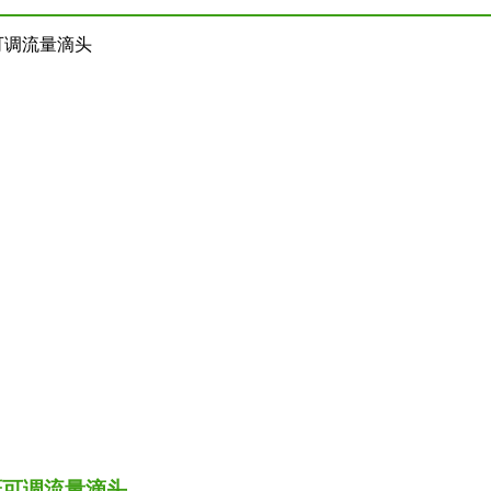
溉可调流量滴头