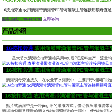
16按扣旁通 农用滴灌带滴灌管PE管与灌溉主管连接用锁母直
服务热线: 17864474793
立即咨询
产品介绍
16按扣旁通
农用滴灌带滴灌管PE管与灌溉
圣大节水滴灌按扣旁通接采用you质PE原料生产，流
16按扣旁通 农用滴灌带滴灌管PE管与灌溉
滴灌锁母旁通接头，在农业节水灌溉中，主要用于相同口径的
16按扣旁通 农用滴灌带滴灌管PE管与灌溉
贴片式滴灌带是一种
jing
细的灌溉方式，借助低压灌溉管带
滴得均匀而又缓慢的滴入作物根部附近的土壤中，使作物根系
z