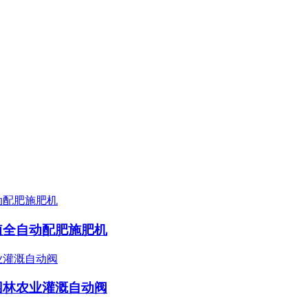
植全自动配肥施肥机
园林农业灌溉自动阀