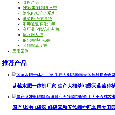
微喷产品
PE软带/预制孔水带
给水PVC管道系统
灌溉PE管道系统
消毒通道雾化消毒
高压雾化降温打药机
物联网系统
伯尔梅特电磁阀
其他配套设施
应用案例
推荐产品
蓝莓水肥一体机厂家 生产大棚基地露天蓝莓种
国产脉冲电磁阀 解码器和无线阀控配套用大田