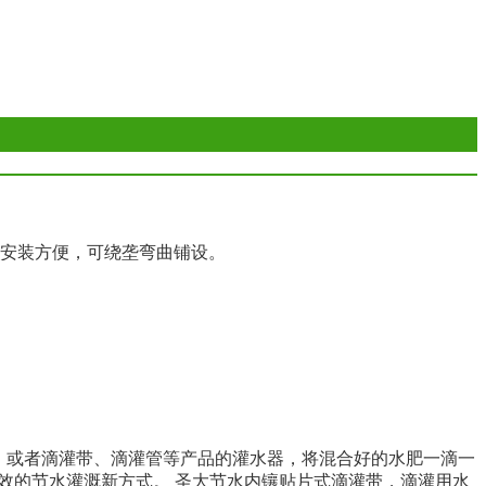
，安装方便，可绕垄弯曲铺设。
、或者滴灌带、滴灌管等产品的灌水器，将混合好的水肥一滴一
效的节水灌溉新方式。
圣大节水内镶贴片式滴灌带，滴灌用水