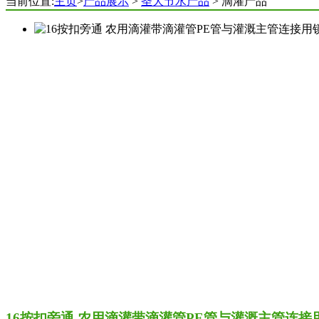
当前位置:
主页
>
产品展示
>
圣大节水产品
> 滴灌产品
16按扣旁通 农用滴灌带滴灌管PE管与灌溉主管连接