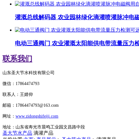
灌溉总线解码器 农业园林绿化滴灌喷灌脉冲电
电动三通阀门 农业灌溉太阳能供电带流量压力
联系我们
山东圣大节水科技有限公司
微信：
17864474793
联系人：王婧仰
邮箱：
17864474793
@163.com
网址：
www.zidongshifeiji.com
地址：山东省寿光市晨鸣工业园文昌路中段
圣大节水产品
滴灌产品